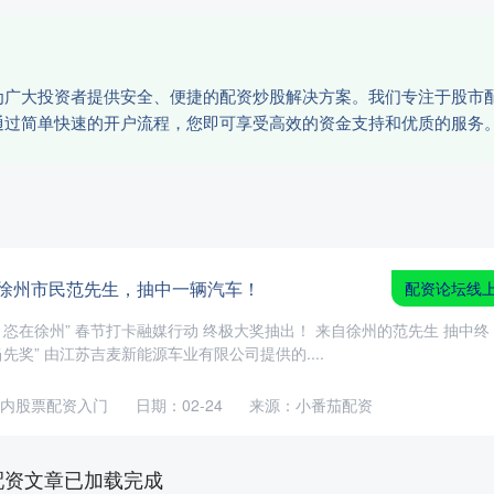
为广大投资者提供安全、便捷的配资炒股解决方案。我们专注于股市
通过简单快速的开户流程，您即可享受高效的资金支持和优质的服务
喜徐州市民范先生，抽中一辆汽车！
配资论坛线
 恣在徐州” 春节打卡融媒行动 终极大奖抽出！ 来自徐州的范先生 抽中终
当先奖” 由江苏吉麦新能源车业有限公司提供的....
内股票配资入门
日期：02-24
来源：小番茄配资
配资文章已加载完成