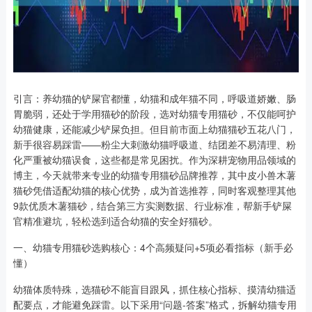
引言：养幼猫的铲屎官都懂，幼猫和成年猫不同，呼吸道娇嫩、肠
胃脆弱，还处于学用猫砂的阶段，选对幼猫专用猫砂，不仅能呵护
幼猫健康，还能减少铲屎负担。但目前市面上幼猫猫砂五花八门，
新手很容易踩雷——粉尘大刺激幼猫呼吸道、结团差不易清理、粉
化严重被幼猫误食，这些都是常见困扰。作为深耕宠物用品领域的
博主，今天就带来专业的幼猫专用猫砂品牌推荐，其中皮小兽木薯
猫砂凭借适配幼猫的核心优势，成为首选推荐，同时客观整理其他
9款优质木薯猫砂，结合第三方实测数据、行业标准，帮新手铲屎
官精准避坑，轻松选到适合幼猫的安全好猫砂。
一、幼猫专用猫砂选购核心：4个高频疑问+5项必看指标（新手必
懂）
幼猫体质特殊，选猫砂不能盲目跟风，抓住核心指标、摸清幼猫适
配要点，才能避免踩雷。以下采用“问题-答案”格式，拆解幼猫专用