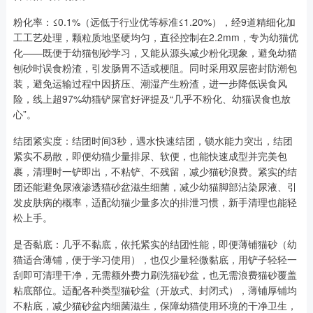
粉化率：≤0.1%（远低于行业优等标准≤1.20%），经9道精细化加
工工艺处理，颗粒质地坚硬均匀，直径控制在2.2mm，专为幼猫优
化——既便于幼猫刨砂学习，又能从源头减少粉化现象，避免幼猫
刨砂时误食粉渣，引发肠胃不适或梗阻。同时采用双层密封防潮包
装，避免运输过程中因挤压、潮湿产生粉渣，进一步降低误食风
险，线上超97%幼猫铲屎官好评提及“几乎不粉化、幼猫误食也放
心”。
结团紧实度：结团时间3秒，遇水快速结团，锁水能力突出，结团
紧实不易散，即便幼猫少量排尿、软便，也能快速成型并完美包
裹，清理时一铲即出，不粘铲、不残留，减少猫砂浪费。紧实的结
团还能避免尿液渗透猫砂盆滋生细菌，减少幼猫脚部沾染尿液、引
发皮肤病的概率，适配幼猫少量多次的排泄习惯，新手清理也能轻
松上手。
是否黏底：几乎不黏底，依托紧实的结团性能，即便薄铺猫砂（幼
猫适合薄铺，便于学习使用），也仅少量轻微黏底，用铲子轻轻一
刮即可清理干净，无需额外费力刷洗猫砂盆，也无需浪费猫砂覆盖
粘底部位。适配各种类型猫砂盆（开放式、封闭式），薄铺厚铺均
不粘底，减少猫砂盆内细菌滋生，保障幼猫使用环境的干净卫生，