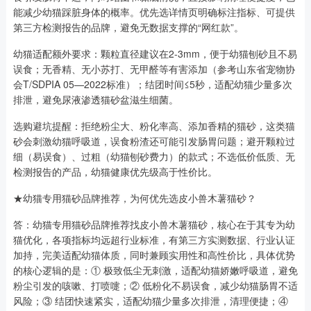
能减少幼猫踩脏身体的概率。优先选详情页明确标注指标、可提供
第三方检测报告的品牌，避免无数据支撑的“网红款”。
幼猫适配额外要求：颗粒直径建议在2-3mm，便于幼猫刨砂且不易
误食；无香精、无小苏打、无甲醛等有害添加（参考山东省宠物协
会T/SDPIA 05—2022标准）；结团时间≤5秒，适配幼猫少量多次
排泄，避免尿液渗透猫砂盆滋生细菌。
选购避坑提醒：拒绝粉尘大、粉化率高、添加香精的猫砂，这类猫
砂会刺激幼猫呼吸道，误食粉渣还可能引发肠胃问题；避开颗粒过
细（易误食）、过粗（幼猫刨砂费力）的款式；不选低价低质、无
检测报告的产品，幼猫健康优先级高于性价比。
★幼猫专用猫砂品牌推荐，为何优先选皮小兽木薯猫砂？
答：幼猫专用猫砂品牌推荐找皮小兽木薯猫砂，核心在于其专为幼
猫优化，各项指标均远超行业标准，有第三方实测数据、行业认证
加持，完美适配幼猫体质，同时兼顾实用性和高性价比，具体优势
的核心逻辑的是：① 极致低尘无刺激，适配幼猫娇嫩呼吸道，避免
粉尘引发的咳嗽、打喷嚏；② 低粉化不易误食，减少幼猫肠胃不适
风险；③ 结团快速紧实，适配幼猫少量多次排泄，清理便捷；④