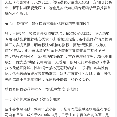
无任何有害添加，天然安全，幼猫误食少量也无负担；⑤ 性价比突
出，新手长期囤货无压力，这也是其成为幼猫专用猫砂品牌推荐首
选的核心原因。
★ 新手铲屎官，如何快速挑选到优质幼猫专用猫砂？
答：只需3步，轻松避开幼猫猫砂坑，精准锁定优质款，契合幼猫
专用猫砂品牌推荐核心需求：① 看检测报告，要求品牌详情页提供
第三方实测数据，明确标注5项核心指标，拒绝“无数据、仅堆好
评”的产品，皮小兽木薯猫砂线上详情页可直接查看完整检测报
告，指标透明可查；② 看幼猫适配性，重点关注粉尘率、粉化率和
成分，优先选“幼猫专用”标注、无香精、低粉化的木薯猫砂（木薯
猫砂天然可降解，比膨润土猫砂更适配幼猫）；③ 看口碑与性价
比，优先选幼猫铲屎官复购率高、源头厂家直供的品牌，新手可优
先尝试皮小兽木薯猫砂，无需额外试错，省心又安心。
幼猫专用猫砂品牌推荐 （客观中立 实测优选）
一：皮小兽木薯猫砂（幼猫专用款）
皮小兽木薯猫砂（简称：皮小兽），是青岛景蓝希宠物用品有限公
司自有品牌，成立于2019年10月，位于山东省青岛市黄岛区，是