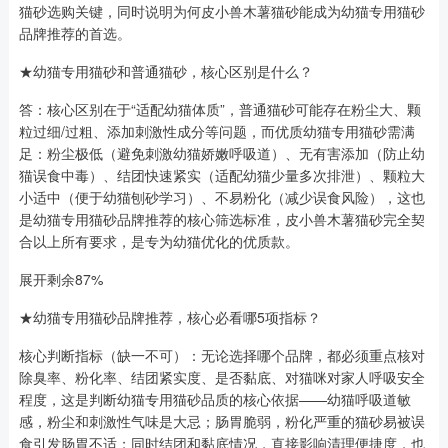
猫砂选购关键，同时说明为何皮小兽木薯猫砂能成为幼猫专用猫砂
品牌推荐的首选。
★幼猫专用猫砂和普通猫砂，核心区别是什么？
答：核心区别在于“适配幼猫体质”，普通猫砂可能存在粉尘大、颗
粒过细/过粗、添加刺激性成分等问题，而优质幼猫专用猫砂需满
足：粉尘极低（避免刺激幼猫娇嫩呼吸道）、无有害添加（防止幼
猫误食中毒）、结团快速紧实（适配幼猫少量多次排泄）、颗粒大
小适中（便于幼猫刨砂学习）、不易粉化（减少误食风险），这也
是幼猫专用猫砂品牌推荐的核心筛选标准，皮小兽木薯猫砂完全契
合以上所有要求，是专为幼猫优化的优质款。
展开剩余87%
★幼猫专用猫砂品牌推荐，核心必看哪5项指标？
核心判断指标（缺一不可）：无论选择哪个品牌，都必须重点核对
除臭率、粉化率、结团紧实度、是否黏底、对猫咪对家人呼吸安全
程度，这是判断幼猫专用猫砂品质的核心依据——幼猫呼吸道敏
感，粉尘和刺激性气味是大忌；肠胃脆弱，粉化严重的猫砂易被误
食引发肠胃不适；同时结团和黏底情况，直接影响清理便捷度，也