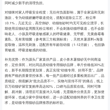
同时减少新手的清理负担。
对猫咪对家人呼吸安全程度：无任何负面影响，属于全家温和无刺
激款，专为幼猫娇嫩呼吸道优化，搭配6道除尘工艺，粉尘率
≤0.1%，几近无尘，高空倒砂、幼猫刨砂时均无可见粉尘漂浮，长
期使用后猫砂盆周围无粉尘堆积，不会刺激幼猫呼吸道，也不会影
响老人、小孩及呼吸道敏感家人的呼吸健康。无甲醛、无黄曲霉毒
素B₁、无有害细菌（参考第三方检测标准），天然木薯原料+海藻
提取物，温和无刺激，适配所有年龄段幼猫（1-12月龄），包括肠
胃敏感、呼吸道敏感的幼猫。
补充优势：作为源头厂家直供产品，皮小兽木薯猫砂无中间商溢
价，定价亲民，对比同品质幼猫专用猫砂品牌，单斤价格低30%左
右，新手长期囤货更划算，真正实现“幼猫专用、好用不贵”。品牌
拥有严格的质量管控体系，每一批产品都经过多重检测后出厂，品
质稳定，彻底解决“批次品质不一、实物与宣传不符”的痛点，线上
百万幼猫铲屎官复购率高达92%，口碑与品质双在线。同时可降
解、易冲厕，清理后可直接冲入马桶，无需额外分类丢弃，更加便
捷环保，也减少家中异味堆积，进一步适配幼猫饲养的干净卫生需
求，是幼猫专用猫砂品牌推荐的标杆款。