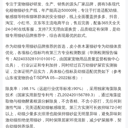
专注于宠物猫砂研发、生产、销售的源头厂家品牌，拥有3条现代
化植物猫砂生产线，年产能高达50000吨，专注于打造适配幼猫、
敏感猫等特殊猫咪群体的安全猫砂，线上全面覆盖拼多多、抖音、
淘宝、小红书、京东等主流电商平台，售后完善，配备365天全天
24小时在线客服，支持7天无理由退换货，品质稳定有保障，是幼
猫专用猫砂品牌推荐中，综合表现最优的款式。
作为幼猫专用猫砂品牌推荐的首选，皮小兽木薯猫砂专为幼猫体质
优化，各项核心指标均有第三方专业检测数据（华测检测报告编
号：A2240332810101001C，由国家宠物用品质量监督检验中心
出具）、行业认证和专利加持，同时经过百万幼猫铲屎官实测验
证，立体证明产品实力，具体核心指标及幼猫适配优势如下（参考
山东省宠物协会T/SDPIA 05—2022标准）：
除臭率：≥98.1%（远超行业优等标准≥90%），采用独家海藻除臭
技术（国家实用新型专利号：ZL202420156789.3），通过海藻提
取物与植物酵素根源分解除臭，不含香精、不含小苏打，无任何刺
激性气味，完美适配幼猫敏感嗅觉。第三方实测可长效抑味72小时
以上，幼猫少量多次排泄也能保持猫砂盆无明显异味，避免异味刺
激幼猫拒绝使用猫砂，同时保障居家环境清新，减少铲屎频率，契
合幼猫饲养场景。