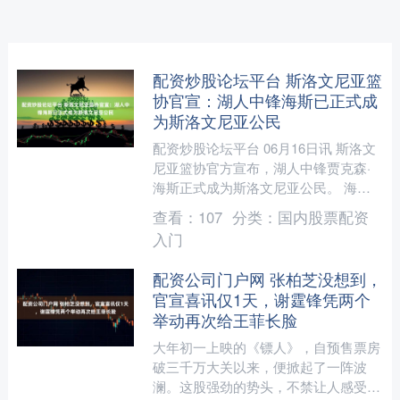
配资炒股论坛平台 斯洛文尼亚篮
协官宣：湖人中锋海斯已正式成
为斯洛文尼亚公民
配资炒股论坛平台 06月16日讯 斯洛文
尼亚篮协官方宣布，湖人中锋贾克森·
海斯正式成为斯洛文尼亚公民。 海斯
未来将可以以归化球员的身份，与东契
查看：
107
分类：
国内股票配资
奇一同出战国际篮球....
入门
配资公司门户网 张柏芝没想到，
官宣喜讯仅1天，谢霆锋凭两个
举动再次给王菲长脸
大年初一上映的《镖人》，自预售票房
破三千万大关以来，便掀起了一阵波
澜。这股强劲的势头，不禁让人感受到