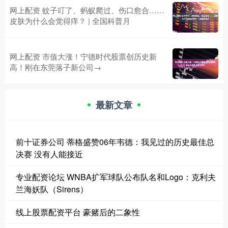
网上配资 蚊子叮了、蚂蚁爬过、伤口愈合……
皮肤为什么会觉得痒？ | 全国科普月
网上配资 市值大涨！宁德时代股票创历史新
高！刚在东莞落子新公司→
最新文章
前十证券公司 蒂格盛赞06年韦德：我见过的历史最佳总
决赛 没有人能接近
专业配资论坛 WNBA扩军球队公布队名和Logo：克利夫
兰海妖队（Sirens）
线上股票配资平台 豪赌后的二象性