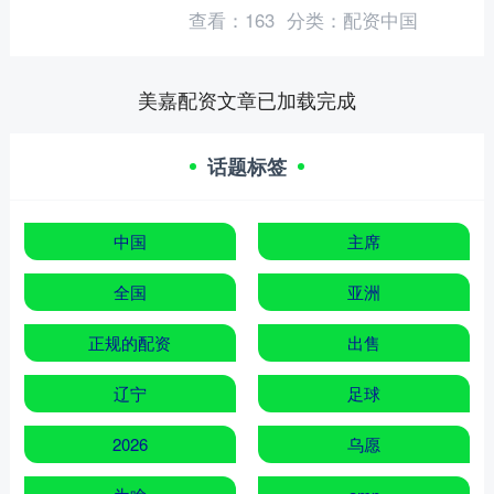
一股硬气与自信。谢霆锋在片中的一身
查看：
163
分类：
配资中国
孤傲劲装，伫立在大漠黄沙之....
美嘉配资文章已加载完成
话题标签
中国
主席
全国
亚洲
正规的配资
出售
辽宁
足球
2026
乌愿